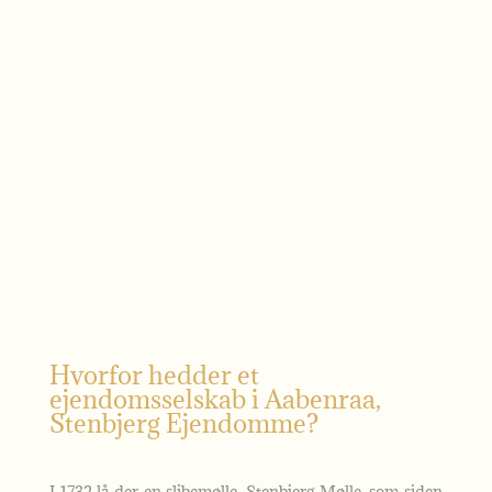
Hvorfor hedder et
ejendomsselskab i Aabenraa,
Stenbjerg Ejendomme?
I 1732 lå der en slibemølle, Stenbjerg Mølle, som siden